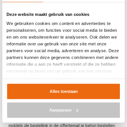
Veilig betalen met:
Deze website maakt gebruik van cookies
We gebruiken cookies om content en advertenties te
personaliseren, om functies voor social media te bieden
en om ons websiteverkeer te analyseren. Ook delen we
informatie over uw gebruik van onze site met onze
BETON BESTELLEN IN SOMEREN
partners voor social media, adverteren en analyse. Deze
partners kunnen deze gegevens combineren met andere
Ben je op zoek naar een leverancier bij jou in de buurt die
informatie die u aan ze heeft verstrekt of die ze hebben
goedkoop beton kan storten in Someren? Dan ben je bij
verzameld op basis van uw gebruik van hun services.
ons aan het juiste adres. Wij bezorgen kant-en-klaar
beton in heel Nederland voor een voordelige prijs. Beton
in Someren bestellen is eenvoudig: vraag vrijblijvend een
Alles toestaan
offerte
aan. Vul je postcode, het benodigde aantal m3, het
type beton, de optionele keuze voor een betonpomp en
Aanpassen
je e-mailadres in en ontvang binnen enkele seconden een
gerichte prijs per e-mail voor Someren. Aansluitend kun je
middels de bestellink in de offertemail je beton bestellen.