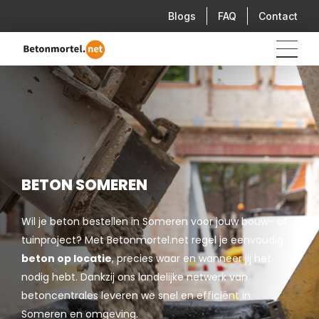
Blogs
FAQ
Contact
BETON SOMEREN
Wil je beton bestellen in Someren voor jouw bouw- of
tuinproject? Met Betonmortel.net regel je eenvoudig
beton op locatie
, precies waar en wanneer jij het
nodig hebt. Dankzij ons landelijke netwerk van
betoncentrales leveren we snel en efficiënt in
Someren en omgeving.