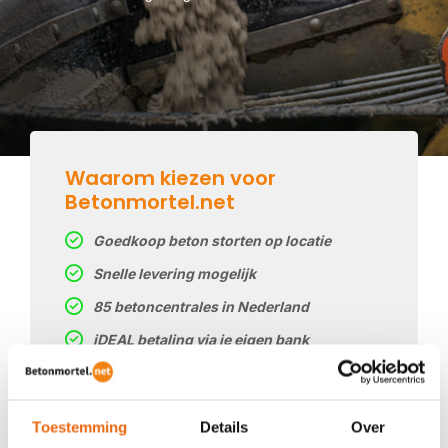
Waarom kiezen voor
Betonmortel.net
Goedkoop beton storten op locatie
Snelle levering mogelijk
85 betoncentrales in Nederland
iDEAL betaling via je eigen bank
Prijs op basis van uw postcode
Regelmatig nieuwe prijzen
Toestemming
Details
Over